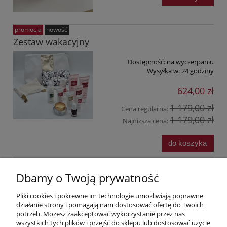
promocja
nowość
Zestaw wakacyjny
Dostępność:
na wyczerpaniu
Wysyłka w:
24 godziny
624,00 zł
1 179,00 zł
Cena regularna:
1 179,00 zł
Najniższa cena:
do koszyka
«
1
2
»
Dbamy o Twoją prywatność
Pliki cookies i pokrewne im technologie umożliwiają poprawne
Pomoc
działanie strony i pomagają nam dostosować ofertę do Twoich
potrzeb. Możesz zaakceptować wykorzystanie przez nas
wszystkich tych plików i przejść do sklepu lub dostosować użycie
Moje konto