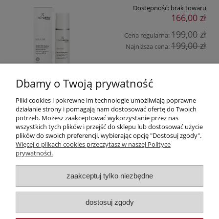
Dostępność:
brak towaru
166,00 zł
199,00 zł
Cena regularna:
199,00 zł
Najniższa cena:
Dbamy o Twoją prywatność
Pliki cookies i pokrewne im technologie umożliwiają poprawne
Pomoc
działanie strony i pomagają nam dostosować ofertę do Twoich
potrzeb. Możesz zaakceptować wykorzystanie przez nas
wszystkich tych plików i przejść do sklepu lub dostosować użycie
Moje konto
plików do swoich preferencji, wybierając opcję "Dostosuj zgody".
Więcej o plikach cookies przeczytasz w naszej Polityce
Płatności i dostawa
prywatności.
zaakceptuj tylko niezbędne
Informacje
O nas
dostosuj zgody