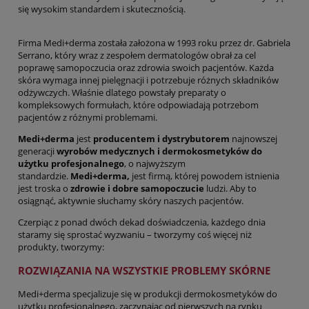
się wysokim standardem i skutecznością.
Firma Medi+derma została założona w 1993 roku przez dr. Gabriela
Serrano, który wraz z zespołem dermatologów obrał za cel
poprawę samopoczucia oraz zdrowia swoich pacjentów. Każda
skóra wymaga innej pielęgnacji i potrzebuje różnych składników
odżywczych. Właśnie dlatego powstały preparaty o
kompleksowych formułach, które odpowiadają potrzebom
pacjentów z różnymi problemami.
Medi+derma
jest
producentem i dystrybutorem
najnowszej
generacji
wyrobów medycznych i dermokosmetyków do
użytku profesjonalnego
, o najwyższym
standardzie.
Medi+derma,
jest firmą, której powodem istnienia
jest troska o
zdrowie i dobre samopoczucie
ludzi. Aby to
osiągnąć, aktywnie słuchamy skóry naszych pacjentów.
Czerpiąc z ponad dwóch dekad doświadczenia, każdego dnia
staramy się sprostać wyzwaniu – tworzymy coś więcej niż
produkty, tworzymy:
ROZWIĄZANIA NA WSZYSTKIE PROBLEMY SKÓRNE
Medi+derma specjalizuje się w produkcji dermokosmetyków do
użytku profesjonalnego, zaczynając od pierwszych na rynku