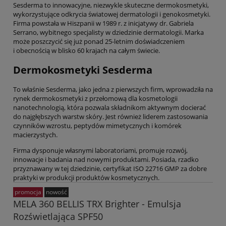
Sesderma to innowacyjne, niezwykle skuteczne dermokosmetyki,
wykorzystujące odkrycia światowej dermatologii i genokosmetyki.
Firma powstała w Hiszpanii w 1989 r. z inicjatywy dr. Gabriela
Serrano, wybitnego specjalisty w dziedzinie dermatologii. Marka
może poszczycić się już ponad 25-letnim doświadczeniem
i obecnością w blisko 60 krajach na całym świecie.
Dermokosmetyki Sesderma
To właśnie Sesderma, jako jedna z pierwszych firm, wprowadziła na
rynek dermokosmetyki z przełomową dla kosmetologii
nanotechnologią, która pozwala składnikom aktywnym docierać
do najgłębszych warstw skóry. Jest również liderem zastosowania
czynników wzrostu, peptydów mimetycznych i komórek
macierzystych.
Firma dysponuje własnymi laboratoriami, promuje rozwój,
innowacje i badania nad nowymi produktami. Posiada, rzadko
przyznawany w tej dziedzinie, certyfikat ISO 22716 GMP za dobre
praktyki w produkcji produktów kosmetycznych.
promocja
nowość
MELA 360 BELLIS TRX Brighter - Emulsja
Rozświetlająca SPF50