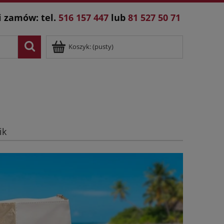
i zamów: tel.
516 157 447
lub
81 527 50 71
Koszyk:
(pusty)
ik