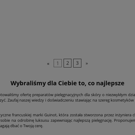
«
1
2
3
»
Wybraliśmy dla Ciebie to, co najlepsze
gotowaliśmy ofertę preparatów pielęgnacyjnych dla skóry o niezwykłym dzi
rzyć. Zaufaj naszej wiedzy i doświadczeniu stawiając na szereg kosmetyków
czne francuskiej marki Guinot, która została stworzona przez inżyniera 
l sobie na odrobinę luksusu zapewniając najlepszą pielęgnację. Proponuj
magają dbać o Twoją cerę.