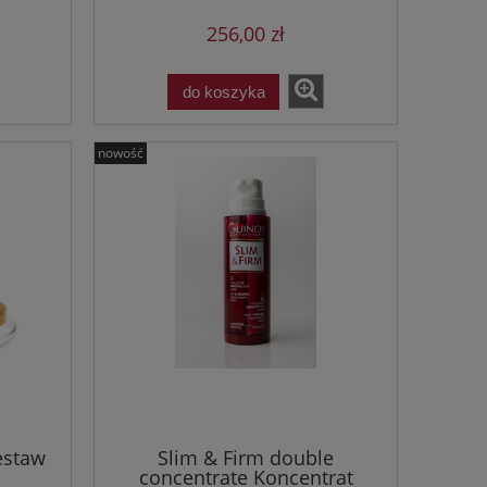
256,00 zł
do koszyka
nowość
estaw
Slim & Firm double
concentrate Koncentrat