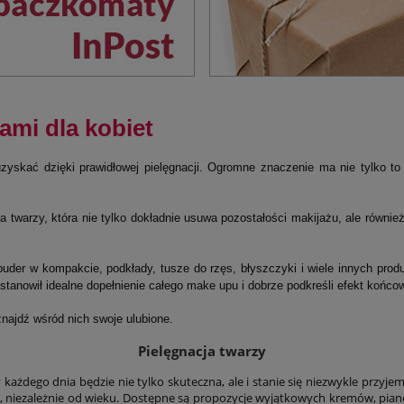
ami dla kobiet
uzyskać dzięki prawidłowej pielęgnacji. Ogromne znaczenie ma nie tylko t
twarzy, która nie tylko dokładnie usuwa pozostałości makijażu, ale również
der w kompakcie, podkłady, tusze do rzęs, błyszczyki i wiele innych produ
tanowił idealne dopełnienie całego make upu i dobrze podkreśli efekt końco
najdź wśród nich swoje ulubione.
Pielęgnacja twarzy
każdego dnia będzie nie tylko skuteczna, ale i stanie się niezwykle przy
b, niezależnie od wieku. Dostępne są propozycje wyjątkowych kremów, pia