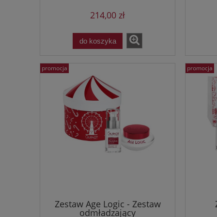
214,00 zł
do koszyka
promocja
promocja
Zestaw Age Logic - Zestaw
odmładzający