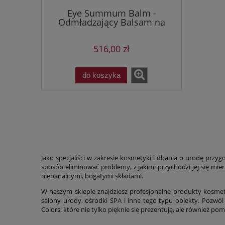
Eye Summum Balm -
Odmładzający Balsam na
kontur oka
516,00 zł
do koszyka
Jako specjaliści w zakresie kosmetyki i dbania o urodę przy
sposób eliminować problemy, z jakimi przychodzi jej się mie
niebanalnymi, bogatymi składami.
W naszym sklepie znajdziesz profesjonalne produkty kosmety
salony urody, ośrodki SPA i inne tego typu obiekty. Pozwó
Colors, które nie tylko pięknie się prezentują, ale również po