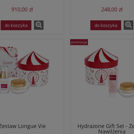
910,00 zł
248,00 zł
do koszyka
do koszyka
promocja
Zestaw Longue Vie
Hydrazone Gift Set - Z
Nawilżenia