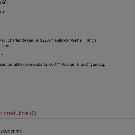
ść:
0 ml
 av. Charles de Gaulle, 92200 Neuilly-sur-Seine, Francja
t.com
r:
sional, ul.Rakoniewicka 12, 60-111 Poznań biuro@guinot.pl
o produkcie (0)
pseudonim: