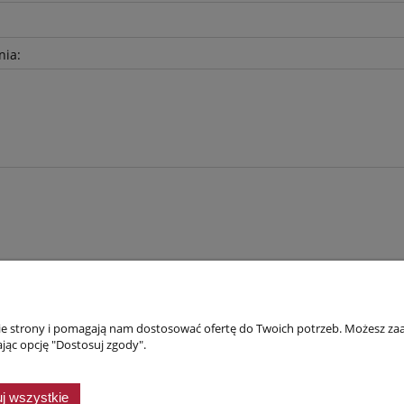
nia:
Płatności i dostawa
Informacje
nie strony i pomagają nam dostosować ofertę do Twoich potrzeb. Możesz zaa
jąc opcję "Dostosuj zgody".
Faktury i paragony
Reklamacje i zwro
Dostępność produktów
Koszty dostawy
j wszystkie