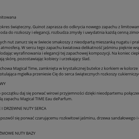
imitowana
 okres świąteczny, Guinot zaprasza do odkrycia nowego zapachu z limitowane
oda do rozkoszy i elegancji, rozbudza zmysły i uwydatnia każdą cenną zimo
ych nut zanurz się w świecie smakoszy z nieodpartą mieszanką nugatu i pr
 atmosferą. W sercu tego zapachu kwiatowa delikatność jaśminu pięknie w
odając wyrafinowania i elegancji tej zapachowej kompozycji. Na koniec ciepłe
ją skórę, pozostawiając kobiecy i urzekający ślad.
howa Magical Time, zamknięta w krystalicznej butelce z korkiem w kolorze 
 otulająca mgiełka przeniesie Cię do serca świątecznych rozkoszy cukierniczyc
OWY
początku daj się porwać wirowi
przyjemności dzięki
nieodpartemu połącze
lą zapachu
Magical TIME
Eau
de
Parfum.
ement® firming Eye
Zestaw dla mężczyzny
- Krem na okolice oka
 I DRZEWNE NUTY SERCA
napinający
 pozwól się porwać czarującemu rozkwitowi
jaśminu, drzewa sandałowego
i
223,00 zł
323,00 zł
PIŻMOWE NUTY BAZY
278,00 zł
373,00 zł
 regularna:
Cena regularna: