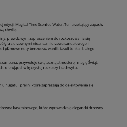
j edycji, Magical Time Scented Water. Ten urzekający zapach,
wą chwilę.
aliny, prawdziwym zaproszeniem do rozkoszowania się
spółgra z drzewnymi niuansami drzewa sandałowego i
 i piżmowe nuty benzoesu, wanilii, fasoli tonka i białego
szampana, przywołuje świąteczną atmosferę i magię Świąt.
h, oferując chwilę czystej rozkoszy i zachwytu.
niu
n
ugatu
i
p
ralin
,
które zapraszają do delektowania się
Zestaw do pielęgnacji okolicy
Zestaw 
oczu Longue Vie
drewna kaszmirowego
,
które wprowadzają elegancki drzewny
261,00 zł
441,
327,00 zł
Cena regularna:
Cena regularn