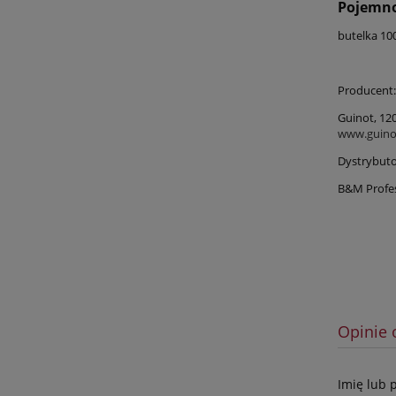
Pojemno
butelka 10
Producent:
Guinot, 120
www.guino
Dystrybuto
B&M Profes
Opinie 
Imię lub 