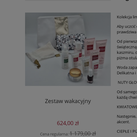
Kolekcja l
Aby uczcić
prawdziwa 
Od pierwsz
świąteczną
kaszmiru, d
piżma otula
Woda zapac
Delikatna i
NUTY GŁ
Od samego 
każdą chwi
Zestaw wakacyjny
Age El
Contour 
KWIATOWE
Następnie,
akcent
.
624,00 zł
CIEPŁE I 
1 179,00 zł
Cena regularna:
Cena