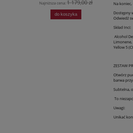
1 179,00 zł
Najniższa cena:
Najn
Na koniec,
Dostępny w
do koszyka
Odwiedź sw
Skład Inci:
Alcohol De
Limonene, 
Yellow 5 (C
ZESTAW P
Otwórz pud
barwa przy
Subtelna, 
To niezap
Uwagi:
Unikać kon