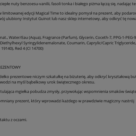
278,00 zł
373,00 zł
iższa cena:
Najniższa cena:
 ciepłe nuty
b
enzo
esu
-
v
anil
ii
,
fasoli tonka
i
białego
piżma
łączą się, nadając 
 limitowanej edycji Magical Time to idealny pomysł na prezent, aby podarowa
do koszyka
do koszyka
ój ulubiony Instytut Guinot lub nasz sklep internetowy, aby odkryć tę no
nat., Water/Eau (Aqua), Fragrance (Parfum), Glycerin, Coceth-7, PPG-1-PEG-9
Diethylhexyl Syringylidenemalonate, Coumarin, Caprylic/Capric Triglyceride,
I 19140), Red 4 (CI 14700)
REZENTOWY
ełko prezentowe niczym szkatułkę na biżuterię, aby odkryć kryształową 
wodzi na myśl bąbelkowy urok świątecznego okresu.
otulająca mgiełka pobudza zmysły, przywołując wspomnienia smaków świąte
omniany prezent, który wprowadzi każdego
w prawdziwie magiczny nastrój
taktu z oczami.