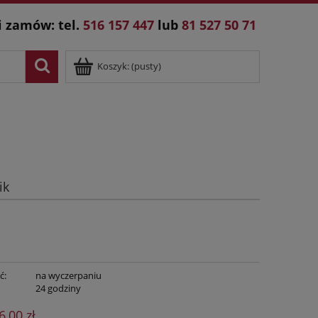
i zamów: tel.
516 157 447
lub
81 527 50 71
Koszyk:
(pusty)
ik
ć:
na wyczerpaniu
:
24 godziny
6,00 zł