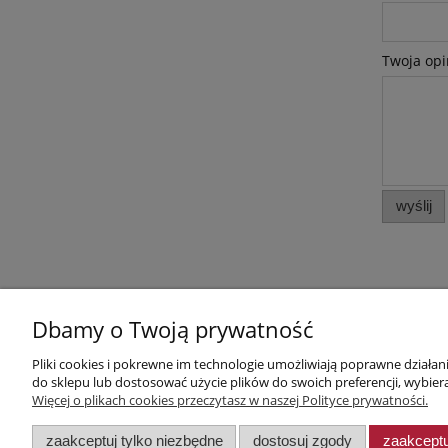
Twoja opi
wyślij
Dbamy o Twoją prywatność
Pomoc
Moje konto
Pliki cookies i pokrewne im technologie umożliwiają poprawne działa
do sklepu lub dostosować użycie plików do swoich preferencji, wybiera
Jak kupować?
Twoje zamówienia
Więcej o plikach cookies przeczytasz w naszej Polityce prywatności.
Polityka prywatności
Ustawienia konta
Regulamin
Przechowalnia
zaakceptuj tylko niezbędne
dostosuj zgody
zaakceptu