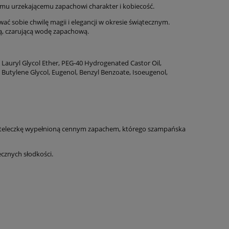
327,00 zł
Najniższa cena:
Najniższa cen
temu
urzekającemu zapachowi charakter i kobiecość
.
ć sobie chwilę magii i elegancji w okresie świątecznym.
do koszyka
do ko
wą, czarującą wodę zapachową.
 Lauryl Glycol Ether, PEG-40 Hydrogenated Castor Oil,
 Butylene Glycol, Eugenol, Benzyl Benzoate, Isoeugenol,
buteleczkę wypełnioną cennym zapachem, którego szampańska
cznych słodkości.