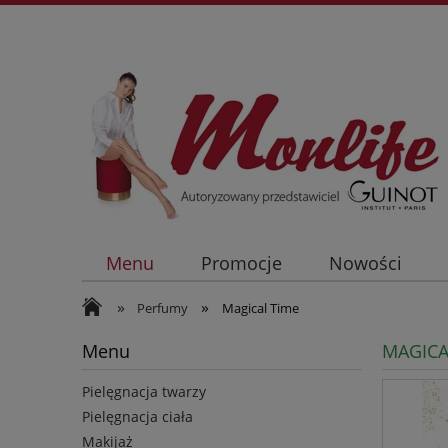
Menu
Promocje
Nowości
»
»
Perfumy
Magical Time
Menu
MAGICA
Pielęgnacja twarzy
Pielęgnacja ciała
Makijaż