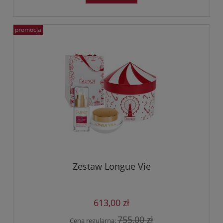
promocja
Zestaw Longue Vie
613,00 zł
755,00 zł
Cena regularna: