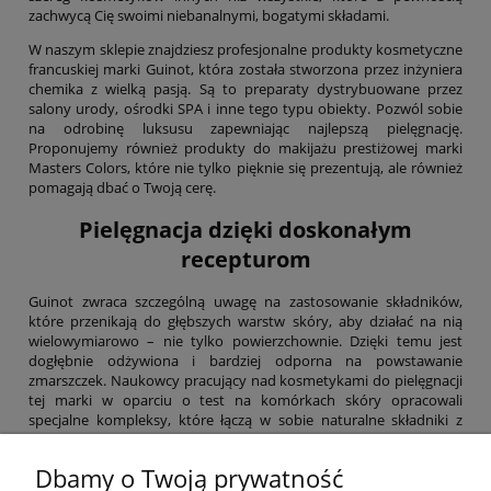
zachwycą Cię swoimi niebanalnymi, bogatymi składami.
W naszym sklepie znajdziesz profesjonalne produkty kosmetyczne
francuskiej marki Guinot, która została stworzona przez inżyniera
chemika z wielką pasją. Są to preparaty dystrybuowane przez
salony urody, ośrodki SPA i inne tego typu obiekty. Pozwól sobie
na odrobinę luksusu zapewniając najlepszą pielęgnację.
Proponujemy również produkty do makijażu prestiżowej marki
Masters Colors, które nie tylko pięknie się prezentują, ale również
pomagają dbać o Twoją cerę.
Pielęgnacja dzięki doskonałym
recepturom
Guinot zwraca szczególną uwagę na zastosowanie składników,
które przenikają do głębszych warstw skóry, aby działać na nią
wielowymiarowo – nie tylko powierzchownie. Dzięki temu jest
dogłębnie odżywiona i bardziej odporna na powstawanie
zmarszczek. Naukowcy pracujący nad kosmetykami do pielęgnacji
tej marki w oparciu o test na komórkach skóry opracowali
specjalne kompleksy, które łączą w sobie naturalne składniki z
oryginalnymi strategiami dbania o urodę. Wypróbuj to, co już
udało im się stworzyć i przekonaj się o ich niesamowitej mocy.
Dbamy o Twoją prywatność