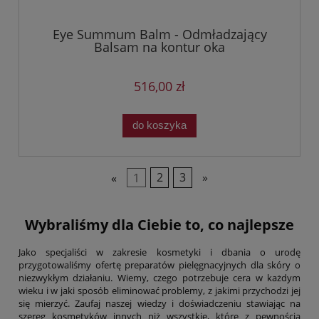
Eye Summum Balm - Odmładzający
Balsam na kontur oka
516,00 zł
do koszyka
«
1
2
3
»
Wybraliśmy dla Ciebie to, co najlepsze
Jako specjaliści w zakresie kosmetyki i dbania o urodę
przygotowaliśmy ofertę preparatów pielęgnacyjnych dla skóry o
niezwykłym działaniu. Wiemy, czego potrzebuje cera w każdym
wieku i w jaki sposób eliminować problemy, z jakimi przychodzi jej
się mierzyć. Zaufaj naszej wiedzy i doświadczeniu stawiając na
szereg kosmetyków innych niż wszystkie, które z pewnością